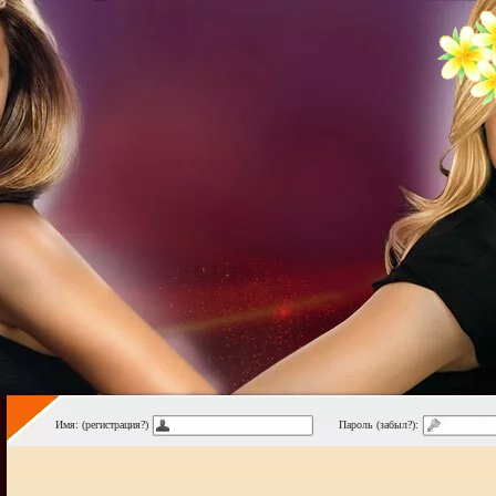
Имя: (регистрация?)
Пароль (забыл?):