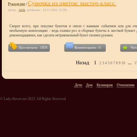
Сумочка из цветов: мастер-класс.
Рукоделие
/
(автор -
Artik
, добавлено - 24-11-2010, 12:28)
Скорее всего, при покупке букетов в связи с важным событием или для оче
необычную композицию - ведь охапки роз и сборные букеты в жесткой бумаге д
рекомендациями, как сделать нетривиальный букет своими руками.
Просмотров - 1858
Комментариев - 0
Чита
Назад
1
...
2 3 4 5 6 7 8 9 10
15
Дети
Дом
Кулинария
Отношения
© Lady-flower.net 2023. All Rights Reserved