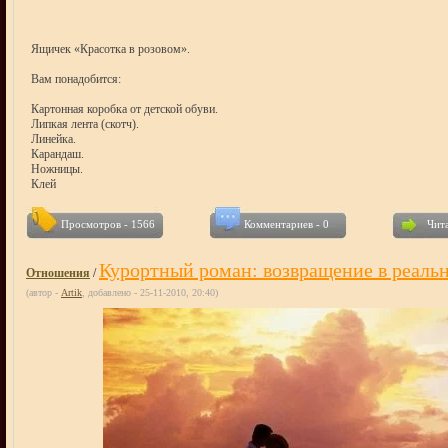
Ящичек «Красотка в розовом».
Вам понадобится:
Картонная коробка от детской обуви.
Липкая лента (скотч).
Линейка.
Карандаш.
Ножницы.
Клей
Просмотров - 1566
Комментариев - 0
Чита
Курортный роман: возвращение в реальн
Отношения
/
(автор -
Artik
, добавлено - 25-11-2010, 20:40)