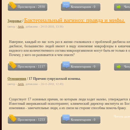
Просмотров - 2930
Комментариев - 0
Чита
Бактериальный вагиноз: правда и мифы.
Здоровье
/
(автор -
Artik
, добавлено - 24-11-2010, 13:36)
Наверное, каждый из нас хоть раз в жизни сталкивался с проблемой дисбиоза ил
дисбиозе, большинство людей имеют в виду изменение микрофлоры в кишечни
видового или количественного состава микроорганизмов могут быть не только в 
Почему, у кого он развивается и чем опасен?
Просмотров - 1117
Комментариев - 0
Чита
Отношения
/ 17 Причин супружеской измены.
(автор -
Artik
, добавлено - 24-11-2010, 12:49)
Существует 17 основных причин, по которым люди ходят налево, утверждается 
Известный американский психотерапевт, клинический директор института из Бо
изменники - замечательные люди, а их связи на стороне способны помочь браку.
Читать дале
Просмотров - 1253
Комментариев - 0