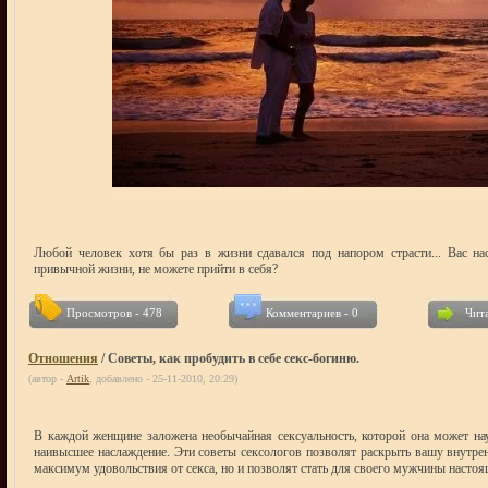
Любой человек хотя бы раз в жизни сдавался под напором страсти... Вас на
привычной жизни, не можете прийти в себя?
Просмотров - 478
Комментариев - 0
Чита
Отношения
/ Советы, как пробудить в себе секс-богиню.
(автор -
Artik
, добавлено - 25-11-2010, 20:29)
В каждой женщине заложена необычайная сексуальность, которой она может нау
наивысшее наслаждение. Эти советы сексологов позволят раскрыть вашу внутрен
максимум удовольствия от секса, но и позволят стать для своего мужчины насто