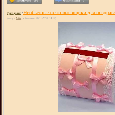
Просмотров - 996
Комментариев - 0
Необычные почтовые ящики для поздрав
Рукоделие
/
(автор -
Artik
, добавлено - 26-11-2010, 14:12)