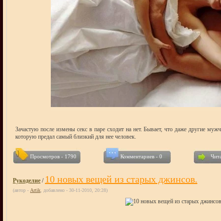
Зачастую после измены секс в паре сходит на нет. Бывает, что даже другие муж
которую предал самый близкий для нее человек.
Просмотров - 1790
Комментариев - 0
Чита
10 новых вещей из старых джинсов.
Рукоделие
/
(автор -
Artik
, добавлено - 30-11-2010, 20:28)