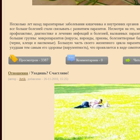
Несколько лет назад паразитарные заболевания кишечника и внутренних органов
все больше болезней стали связывать с развитием паразитов. Несмотря на это, 
профилактике, диагностике и лечению инфекций и болезней, вызванных параз
большие группы: микропаразитов (вирусы, вироиды, прионы, болезнетворные ба
(черви, клещи и насекомые). Большую часть своего жизненного цикла паразит
ухудшая тем самым его здоровье (вирулентность), что проявляется в виде симптом
Просмотров - 3387
Комментариев - 0
Чита
Отношения
/ Уходишь? Счастливо!
(автор -
Artik
, добавлено - 26-11-2010, 15:25)