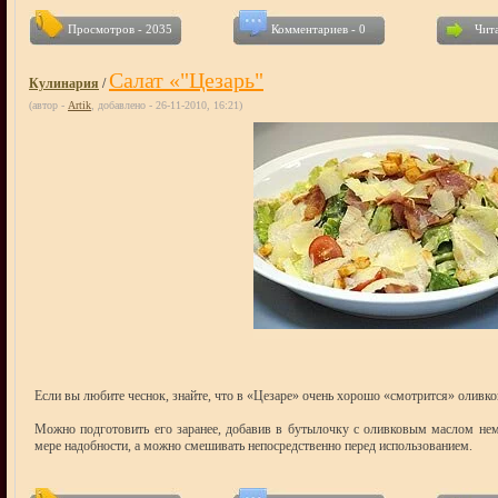
Просмотров - 2035
Комментариев - 0
Чита
Салат «"Цезарь"
Кулинария
/
(автор -
Artik
, добавлено - 26-11-2010, 16:21)
Если вы любите чеснок, знайте, что в «Цезаре» очень хорошо «смотрится» оливко
Можно подготовить его заранее, добавив в бутылочку с оливковым маслом немн
мере надобности, а можно смешивать непосредственно перед использованием.