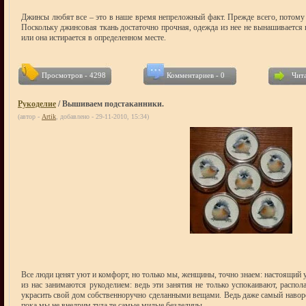
Джинсы любят все – это в наше время непреложный факт. Прежде всего, потому 
Поскольку джинсовая ткань достаточно прочная, одежда из нее не вынашивается 
или она истирается в определенном месте.
Просмотров - 4298
Комментариев - 0
Чита
Рукоделие
/ Вышиваем подстаканники.
(автор -
Artik
, добавлено - 29-11-2010, 15:34)
Все люди ценят уют и комфорт, но только мы, женщины, точно знаем: настоящий 
из нас занимаются рукоделием: ведь эти занятия не только успокаивают, расп
украсить свой дом собственноручно сделанными вещами. Ведь даже самый навор
пока мы не внедрим туда те самые милые безделицы.