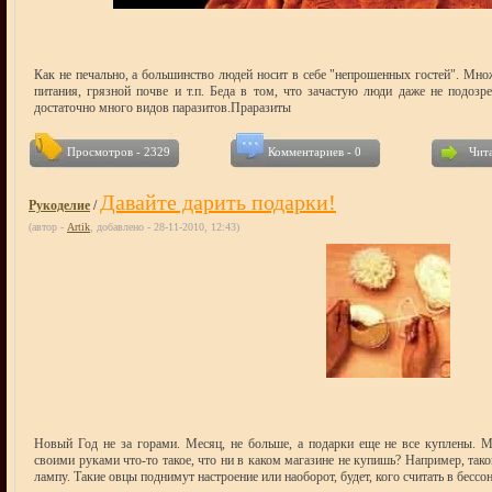
Как не печально, а большинство людей носит в себе "непрошенных гостей". Мн
питания, грязной почве и т.п. Беда в том, что зачастую люди даже не подозр
достаточно много видов паразитов.Праразиты
Просмотров - 2329
Комментариев - 0
Чита
Давайте дарить подарки!
Рукоделие
/
(автор -
Artik
, добавлено - 28-11-2010, 12:43)
Новый Год не за горами. Месяц, не больше, а подарки еще не все куплены. Мо
своими руками что-то такое, что ни в каком магазине не купишь? Например, так
лампу. Такие овцы поднимут настроение или наоборот, будет, кого считать в бесс