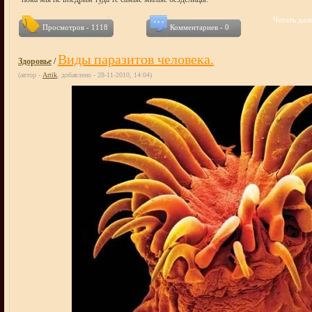
Читать дале
Просмотров - 1118
Комментариев - 0
Виды паразитов человека.
Здоровье
/
(автор -
Artik
, добавлено - 28-11-2010, 14:04)