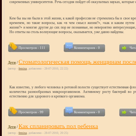
современных университетов. Речь сегодня пойдет об оккультных науках, которые 
Кем бы вы ни были в этой жизни, к какой профессии не стремились бы в свое вре
временем, но такие вопросы, как «в чем смысл жизни?», «как и каким путем д
жизни?» и многие другие до сих пор не познанные, но невероятно интересующие,
Но ответы на столь волнующие вопросы, оказывается, уже давно найдены.
Просмотров - 111
Комментариев - 0
Чита
Стоматологическая помощь женщинам после
Дети
/
(автор -
femina
, добавлено - 28-07-2010, 22:22)
Как известно, у любого человека в ротовой полости существует естественная фл
количества разнообразных микроорганизмов. Активному росту бактерий во рт
естественно для здорового и крепкого организма.
Просмотров - 99
Комментариев - 0
Чита
Как спланировать пол ребенка
Дети
/
(автор -
femina
, добавлено - 28-07-2010, 20:25)