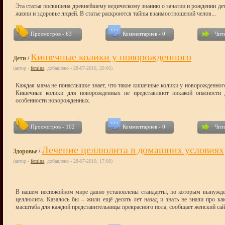
Эта статья посвящена древнейшему ведическому знанию о зачатии и рождении дет
жизни и здоровье людей. В статье раскроются тайны взаимоотношений челов...
Просмотров - 63
Комментариев - 0
Чита
Кишечные колики у новорожденного
Дети
/
(автор -
femina
, добавлено - 28-07-2010, 20:06)
Каждая мама не понаслышке знает, что такое кишечные колики у новорожденного.
Кишечные колики для новорожденных не представляют никакой опасности д
особенности новорожденных.
Просмотров - 102
Комментариев - 0
Чита
Лечение целлюлита в домашних условиях
Здоровье
/
(автор -
femina
, добавлено - 28-07-2010, 17:08)
В нашем неспокойном мире давно установлены стандарты, по которым вынужде
целлюлита. Казалось бы – жили ещё десять лет назад и знать не знали про ка
масштаба для каждой представительницы прекрасного пола, сообщает женский сай