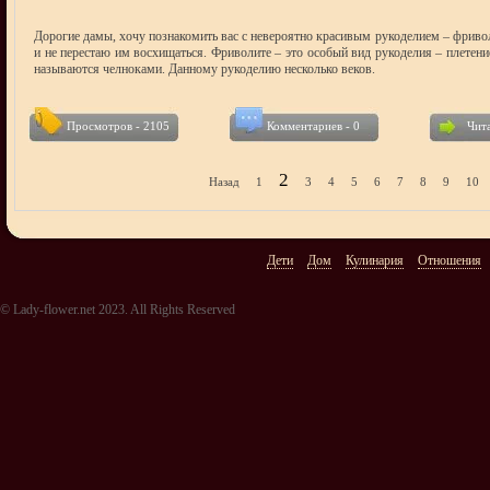
Дорогие дамы, хочу познакомить вас с невероятно красивым рукоделием – фривол
и не перестаю им восхищаться. Фриволите – это особый вид рукоделия – плете
называются челноками. Данному рукоделию несколько веков.
Просмотров - 2105
Комментариев - 0
Чита
2
Назад
1
3
4
5
6
7
8
9
10
Дети
Дом
Кулинария
Отношения
© Lady-flower.net 2023. All Rights Reserved