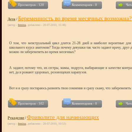
Просмотров - 120
Комментариев - 0
Чита
Беременность во время месячных возможна?
Дети
/
(автор -
femina
, добавлено - 28-07-2010, 15:48)
О том, что менструальный цикл длится 21-28 дней и наиболее вероятные для 
школьного курса анатомии? Тогда почему девушки так часто задают врачу, друг-д
можно ли забеременеть во время месячных?
А задают, потому что, их сестры, мамы, подруги, выбирающие в качестве контра
нет, да и рожают здоровых, розовощеких карапузов.
Вот и я сразу постараюсь развеять твои сомнения и сразу скажу, что забеременет
Просмотров - 102
Комментариев - 0
Чита
Фриволите для начинающих
Рукоделие
/
(автор -
femina
, добавлено - 28-07-2010, 10:53)