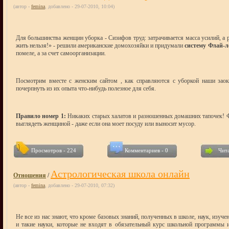
(автор -
femina
, добавлено - 29-07-2010, 10:04)
Для большинства женщин уборка - Сизифов труд: затрачивается масса усилий, а р
жить нельзя!» - решили американские домохозяйки и придумали
систему Флай-л
помеле, а за счет самоорганизации.
Посмотрим вместе с женским сайтом , как справляются с уборкой наши заок
почерпнуть из их опыта что-нибудь полезное для себя.
Правило номер 1:
Никаких старых халатов и разношенных домашних тапочек! Ф
выглядеть женщиной - даже если она моет посуду или выносит мусор.
Просмотров - 224
Комментариев - 0
Чита
Астрологическая школа онлайн
Отношения
/
(автор -
femina
, добавлено - 29-07-2010, 07:32)
Не все из нас знают, что кроме базовых знаний, полученных в школе, наук, изу
и такие науки, которые не входят в обязательный курс школьной программы 