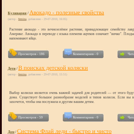
Авокадо - полезные свойства
Кулинария
/
(автор -
femina
, добавлено - 29-07-2010, 16:05)
Растение авокадо - это вечнозелёное растение, принадлежащее семейству ла
Америке. Авокадо в переводе с языка племени ацтеков означает "яичко". Плоды
напоминают яйцо.
Просмотров - 186
Комментариев - 0
Чита
В поисках детской коляски
Дети
/
(автор -
femina
, добавлено - 29-07-2010, 15:51)
Выбор коляски является очень важной задачей для родителей — от этого будут
дома. Существует большое разнообразие моделей и типов колясок. Если вы в
захочется, чтобы она послужила и другим вашим детям.
Просмотров - 59
Комментариев - 0
Чита
Система Флай леди - быстро и чисто
Дом
/