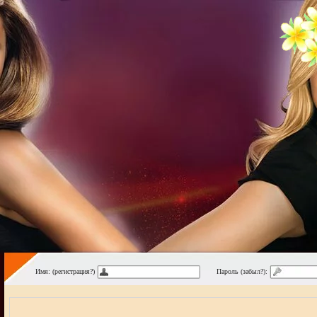
Имя: (регистрация?)
Пароль (забыл?):