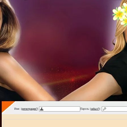
Имя: (
регистрация?
)
Пароль (
забыл?
):