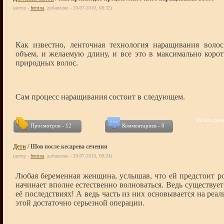
(автор -
femina
, добавлено - 20-07-2010, 08:32)
Как известно, ленточная технология наращивания воло
объем, и желаемую длину, и все это в максимально корот
природных волос.
Сам процесс наращивания состоит в следующем.
Читать дале
Просмотров - 12
Комментариев - 0
Дети
/ Шов после кесарева сечения
(автор -
femina
, добавлено - 20-07-2010, 08:24)
Любая беременная женщина, услышав, что ей предстоит ро
начинает вполне естественно волноваться. Ведь существуе
её последствиях! А ведь часть из них основывается на ре
этой достаточно серьезной операции.