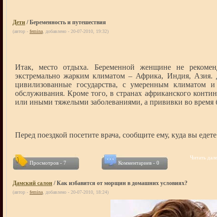
Дети
/ Беременность и путешествия
(автор -
femina
, добавлено - 20-07-2010, 19:32)
Итак, место отдыха. Беременной женщине не рекомен
экстремально жарким климатом – Африка, Индия, Азия. 
цивилизованные государства, с умеренным климатом 
обслуживания. Кроме того, в странах африканского контин
или иными тяжелыми заболеваниями, а прививки во время б
Перед поездкой посетите врача, сообщите ему, куда вы едете
Читать дале
Просмотров - 7
Комментариев - 0
Дамский салон
/ Как избавится от морщин в домашних условиях?
(автор -
femina
, добавлено - 20-07-2010, 18:24)