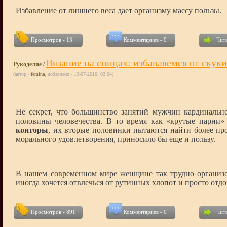
Избавление от лишнего веса дает организму массу пользы.
Просмотров - 13
Комментариев - 0
Чита
Вязание на спицах: избавляемся от скуки
Рукоделие
/
(автор -
femina
, добавлено - 19-07-2010, 02:04)
Не секрет, что большинство занятий мужчин кардинальн
половины человечества. В то время как «крутые парни
конторы
, их вторые половинки пытаются найти более про
морального удовлетворения, приносило бы еще и пользу.
В нашем современном мире женщине так трудно организов
иногда хочется отвлечься от рутинных хлопот и просто отдо
Просмотров - 891
Комментариев - 0
Чита