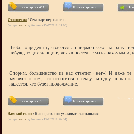
Просмотров - 491
Комментариев - 0
Чита
Отношения
/ Секс партнер на ночь
(автор -
femina
, добавлено - 19-07-2010, 21:08)
Чтобы определить, является ли нормой секс на одну ноч
побуждающих женщину лечь в постель с малознакомым му
Спорим, большинство из нас ответит «нет»! И даже те
заявляет о том, что относится к сексу на одну ночь пол
надеется, что будет продолжение.
Читать дале
Просмотров - 72
Комментариев - 0
Дамский салон
/ Как правильно ухаживать за волосами
(автор -
femina
, добавлено - 19-07-2010, 07:51)