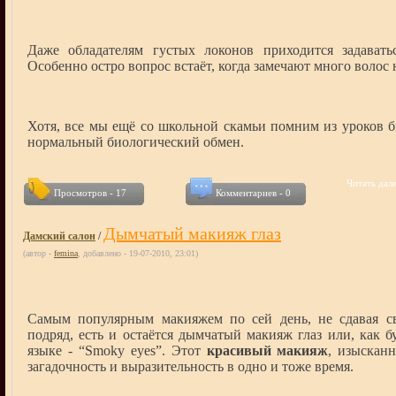
Даже обладателям густых локонов приходится задават
Особенно остро вопрос встаёт, когда замечают много волос 
Хотя, все мы ещё со школьной скамьи помним из уроков б
нормальный биологический обмен.
Читать дале
Просмотров - 17
Комментариев - 0
Дымчатый макияж глаз
Дамский салон
/
(автор -
femina
, добавлено - 19-07-2010, 23:01)
Самым популярным макияжем по сей день, не сдавая с
подряд, есть и остаётся дымчатый макияж глаз или, как б
языке - “Smoky eyes”. Этот
красивый макияж
, изыскан
загадочность и выразительность в одно и тоже время.