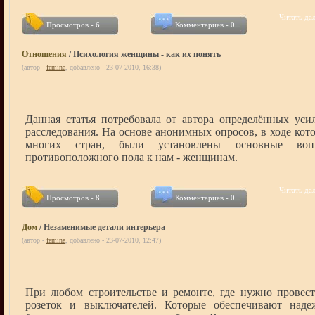
Читать дал
Просмотров - 6
Комментариев - 0
Отношения
/ Психология женщины - как их понять
(автор -
femina
, добавлено - 23-07-2010, 16:38)
Данная статья потребовала от автора определённых ус
расследования. На основе анонимных опросов, в ходе ко
многих стран, были установлены основные воп
противоположного пола к нам - женщинам.
Читать дал
Просмотров - 8
Комментариев - 0
Дом
/ Незаменимые детали интерьера
(автор -
femina
, добавлено - 23-07-2010, 12:47)
При любом строительстве и ремонте, где нужно провест
розеток и выключателей. Которые обеспечивают наде