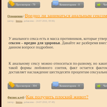
Просмотров - 79
Комментариев - 0
Чит
Вредно ли заниматься анальным сексо
Отношения
/
(автор -
femina
, добавлено - 24-07-2010, 09:06)
У анального секса есть и масса противников, которые утве
сексом – вредно для здоровья
. Давайте же разберемя вме
данном вопросе подробнее.
К анальному сексу можно относиться по-разному, но как
такой формы любовного соития, факт остается факт
доставляет наслаждение шестидесяти процентам сексуальн
Просмотров - 304
Комментариев - 0
Чит
Как получить плоский живот?
Фитнес клуб
/
(автор -
femina
, добавлено - 24-07-2010, 07:49)