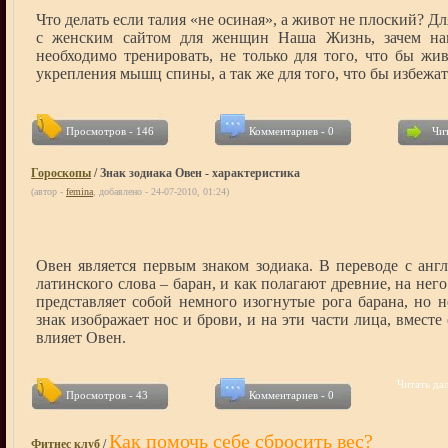
Что делать если талия «не осиная», а живот не плоский? Дл
с женским сайтом для женщин Наша Жизнь, зачем нам
необходимо тренировать, не только для того, что бы жив
укрепления мышц спины, а так же для того, что бы избежа
Просмотров - 146
Комментариев - 0
Чит
Гороскопы
/ Знак зодиака Овен - характеристика
(автор -
femina
, добавлено - 24-07-2010, 01:24)
Овен является первым знаком зодиака. В переводе с англ
латинского слова – баран, и как полагают древние, на нег
представляет собой немного изогнутые рога барана, но н
знак изображает нос и брови, и на эти части лица, вместе
влияет Овен.
Читать дал
Просмотров - 43
Комментариев - 0
Как помочь себе сбросить вес?
Фитнес клуб
/