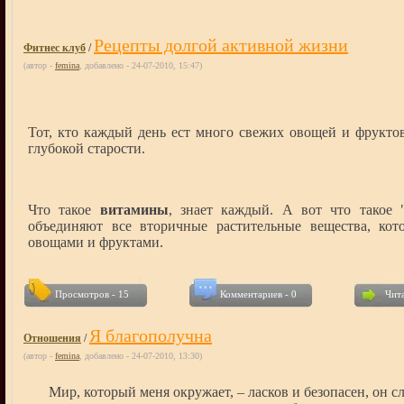
Рецепты долгой активной жизни
Фитнес клуб
/
(автор -
femina
, добавлено - 24-07-2010, 15:47)
Тот, кто каждый день ест много свежих овощей и фруктов
глубокой старости.
Что такое
витамины
, знает каждый. А вот что такое
объединяют все вторичные растительные вещества, кот
овощами и фруктами.
Просмотров - 15
Комментариев - 0
Чита
Я благополучна
Отношения
/
(автор -
femina
, добавлено - 24-07-2010, 13:30)
Мир, который меня окружает, – ласков и безопасен, он 