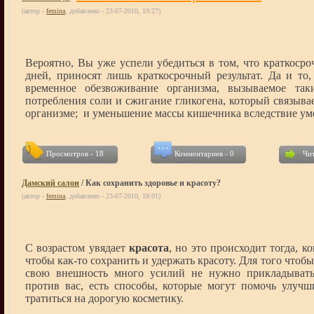
(автор -
femina
, добавлено - 23-07-2010, 19:27)
Вероятно, Вы уже успели убедиться в том, что краткосро
дней, приносят лишь краткосрочный результат. Да и то, 
временное обезвоживание организма, вызываемое та
потребления соли и сжигание гликогена, который связыва
организме; и уменьшение массы кишечника вследствие у
Просмотров - 18
Комментариев - 0
Чит
Дамский салон
/ Как сохранить здоровье и красоту?
(автор -
femina
, добавлено - 23-07-2010, 18:01)
С возрастом увядает
красота
, но это происходит тогда, к
чтобы как-то сохранить и удержать красоту. Для того чтоб
свою внешность много усилий не нужно прикладывать.
против вас, есть способы, которые могут помочь улучш
тратиться на дорогую косметику.