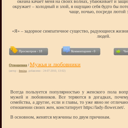
океана качает меня на своих волнах, убаюкивает и защ
окружает – холодный и злой, я ощущаю себя будто бы по
чаще, ночью, посреди лютой 
«Я» – задорное симпатичное существо, радующиеся жизни
людей.
Просмотров - 18
Комментариев - 0
Чит
Мужья и любовники
Отношения
/
(автор -
femina
, добавлено - 24-07-2010, 13:02)
Всегда пользуется популярностью у женского пола воп
мужей и любовников. Все теряются в догадках, почем
семейства, а другие, если и главы, то уже явно не отлич
отношении своих жен, констатирует https://lady-flower.net/.
В основном, женятся мужчины по двум причинам.