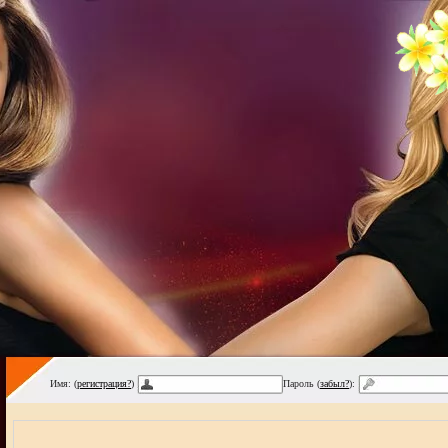
Имя: (
регистрация?
)
Пароль (
забыл?
):