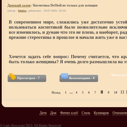
Дамский салон
/ Косметика DeSheli не только для женщин
(автор -
femina
, добавлено - 20-07-2010, 19:33)
В современном мире, сложились уже достаточно усто
пользоваться косметикой было позволительно исключи
все изменилось, и думаю что это не плохо, а наоборот, р
прежние стереотипы в прошлое и начали жить уже в на
Хочется задать себе вопрос: Почему считается, что
быть только женщины? Я очень долго размышляла на эт
Читать дале
Просмотров - 7
Комментариев - 0
8
...
11 1
Назад
1
4
5
6
7
9
10
Дети
Дом
Фитнес клуб
Стиль
Кулинария
Отношен
© Lady-flower.net 2023. All Rights Reserved