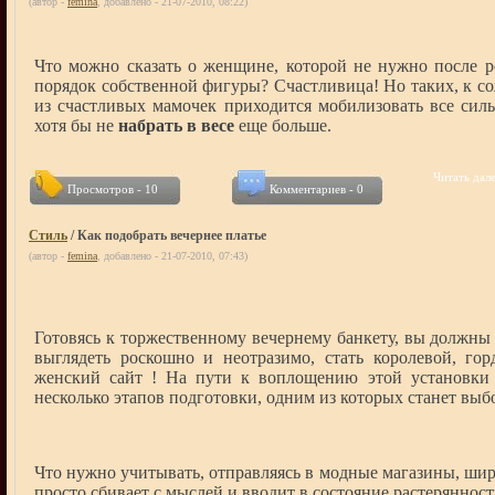
(автор -
femina
, добавлено - 21-07-2010, 08:22)
Что можно сказать о женщине, которой не нужно после р
порядок собственной фигуры? Счастливица! Но таких, к с
из счастливых мамочек приходится мобилизовать все силы
хотя бы не
набрать в весе
еще больше.
Читать дале
Просмотров - 10
Комментариев - 0
Стиль
/ Как подобрать вечернее платье
(автор -
femina
, добавлено - 21-07-2010, 07:43)
Готовясь к торжественному вечернему банкету, вы должны
выглядеть роскошно и неотразимо, стать королевой, гор
женский сайт ! На пути к воплощению этой установки 
несколько этапов подготовки, одним из которых станет выбо
Что нужно учитывать, отправляясь в модные магазины, ши
просто сбивает с мыслей и вводит в состояние растеряннос