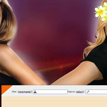
Имя: (
регистрация?
)
Пароль (
забыл?
):