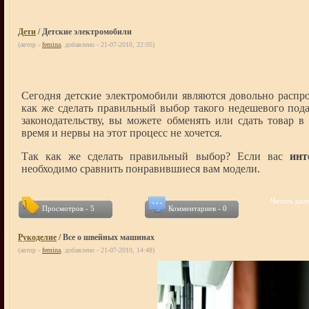
Дети
/ Детские электромобили
(автор -
femina
, добавлено - 21-07-2010, 22:05)
Сегодня детские электромобили являются довольно распр
как же сделать правильный выбор такого недешевого подар
законодательству, вы можете обменять или сдать товар в 
время и нервы на этот процесс не хочется.
Так как же сделать правильный выбор? Если вас
инт
необходимо сравнить понравившиеся вам модели.
Читать дале
Просмотров - 5
Комментариев - 0
Рукоделие
/ Все о швейных машинах
(автор -
femina
, добавлено - 21-07-2010, 14:48)