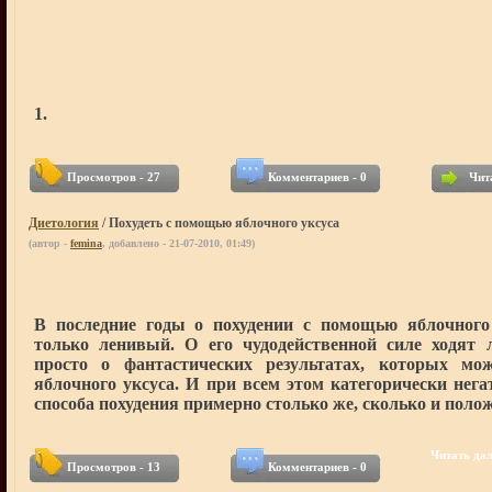
1.
Просмотров - 27
Комментариев - 0
Чита
Диетология
/ Похудеть с помощью яблочного уксуса
(автор -
femina
, добавлено - 21-07-2010, 01:49)
В последние годы о похудении с помощью яблочного 
только ленивый. О его чудодейственной силе ходят 
просто о фантастических результатах, которых мо
яблочного уксуса. И при всем этом категорически нег
способа похудения примерно столько же, сколько и поло
Читать дале
Просмотров - 13
Комментариев - 0