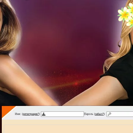
Имя: (
регистрация?
)
Пароль (
забыл?
):