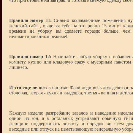
что приготовите на завтрак, и готовьте свежую одежду себе,
Правило номер 11:
Сильно захламленные помещения нуж
женский сайт , выделяя себе на это ровно 15 минут кажд
времени на уборку, вы сделаете гораздо больше, чем
нелимитированном режиме!
Правило номер 12:
Начинайте любую уборку с избавлени
комнату, кухню или кладовую сразу с мусорным пакетом б
лишнего.
И это еще не все:
в системе Флай-леди весь дом делится н
столовая, вторая - кухня и кладовка, третья - ванная и детска
Каждую неделю разгребание завалов и наведение идеаль
одной из зон, а в остальных устраивают обычную гиги
женщине поддерживать чистоту и порядок во всем дом
выходные или отпуск на изматывающую генеральную уборк