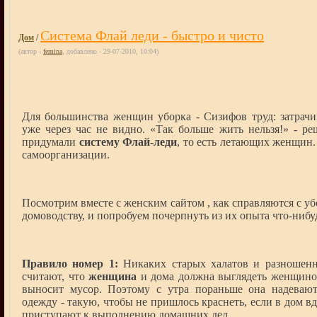
Система Флай леди - быстро и чисто
Дом
/
(автор -
femina
, добавлено - 29-07-2010, 10:04)
Для большинства женщин уборка - Сизифов труд: затрачив
уже через час не видно. «Так больше жить нельзя!» - р
придумали
систему Флай-леди
, то есть летающих женщин. 
самоорганизации.
Посмотрим вместе с женским сайтом , как справляются с у
домоводству, и попробуем почерпнуть из их опыта что-нибуд
Правило номер 1:
Никаких старых халатов и разношенн
считают, что
женщина
и дома должна выглядеть женщиной
выносит мусор. Поэтому с утра пораньше она надеваю
одежду - такую, чтобы не пришлось краснеть, если в дом вд
приступают к выполнению домашних дел.