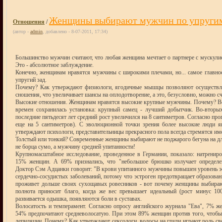
Женщины выбирают мужчин по упругим
Отношения
/
(автор -
admin
, добавлено - 8-07-2011, 17:34)
Большинство мужчин считают, что любая женщина мечтает о партнере с мускул
Это - абсолютное заблуждение.
Конечно, женщинам нравятся мужчины с широкими плечами, но... самое главн
упругий зад.
Почему? Как утверждают физиологи, ягодичные мышцы позволяют осуществл
сношения, что увеличивает шансы на оплодотворение, а это, безусловно, можно с
Высокие отношения. Женщинам нравятся высокие крупные мужчины. Почему? Во
времен сохранилась установка: крупный самец - лучший добытчик. Во-вторы
последние пятьдесят лет средний рост увеличился на 8 сантиметров. Согласно пр
еще на 5 сантиметров). С эволюционной точки зрения более высокие люди я
утверждают психологи, представительницы прекрасного пола всегда стремятся им
Толстый или тонкий? Современные женщины выбирают не поджарого бегуна на д
не борца сумо, а мужчину средней упитанности!
Крупномасштабное исследование, проведенное в Германии, показало: натренир
15% женщин. А 69% признались, что "небольшое брюшко излучает определе
Доктор Сэм Адцанки говорит: "В крови упитанного мужчины повышен уровень эс
сердечно-сосудистых заболеваний, потому что эстроген предотвращает образов
проживет дольше своих сухощавых ровесников - вот почему женщины выбираю
полнота приносит благо, когда же вес превышает идеальный (рост минус 100
развивается одышка, появляются боли в суставах.
Волосатость и темперамент. Согласно опросу английского журнала "Ева", 7%
54% предпочитают средневолосатую. При этом 89% женщин против того, чтоб
депиляции. Почему? Как утверждают сексологи, волосы на груди играют роль св