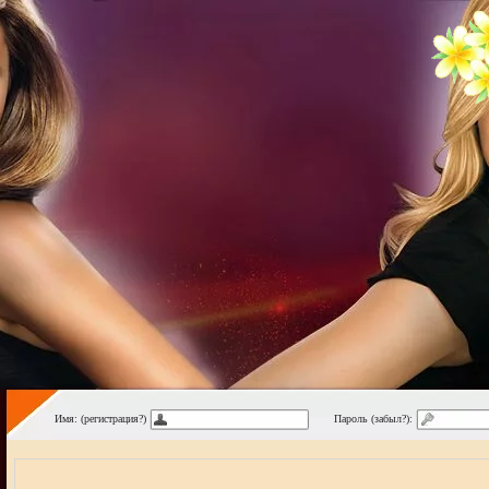
Имя: (регистрация?)
Пароль (забыл?):