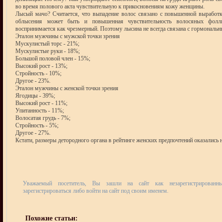
во время полового акта чувствительную к прикосновениям кожу женщины.
Лысый мачо? Считается, что выпадение волос связано с повышенной выработ
облысения может быть и повышенная чувствительность волосяных фолл
воспринимается как чрезмерный. Поэтому лысина не всегда связана с гормональ
Эталон мужчины с мужской точки зрения
Мускулистый торс - 21%;
Мускулистые руки - 18%;
Большой половой член - 15%;
Высокий рост - 13%;
Стройность - 10%;
Другое - 23%.
Эталон мужчины с женской точки зрения
Ягодицы - 39%;
Высокий рост - 11%;
Упитанность - 11%;
Волосатая грудь - 7%;
Стройность - 5%;
Другое - 27%.
Кстати, размеры детородного органа в рейтинге женских предпочтений оказались 
Уважаемый посетитель, Вы зашли на сайт как незарегистрирован
зарегистрироваться либо войти на сайт под своим именем.
Похожие статьи: