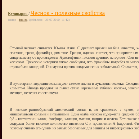
Чеснок - полезные свойства
Кулинария
/
(автор -
femina
, добавлено - 26-07-2010, 11:42)
Страной чеснока считается Южная Азия. С древних времен он был известен, к
египтяне, греки, фракийцы, римляне. Греция, однако, считает, что приоритетны
свидетельствуют произведения Аристофана и писания древних историков. Они н
чесноком. Греческие историки также сообщают, что фракийцы потребляли много
страна была холодной. Он служил против эпидемических заболеваний. Считается, 
В кулинарии и медицине используют свежие листья и луковицы чеснока. Сегодня
климатом. Иногда продают на рынке сухие нарезанные зубчики чеснока, заверн
месяцев, не теряя своего вкуса.
В чесноке разнообразный химический состав и, по сравнению с луком, зн
минеральными солями и витаминами. Одна колба чеснока содержит в среднем 65% 
0,8 - клетчатки и калия, фосфора, кальция, магния, натрия и железа. Есть такж
содержит более высокое количество витамина С и провитамин А (каротин). Ф
поэтому считаю его одним из самых безопасных для защиты от инфекционных заб