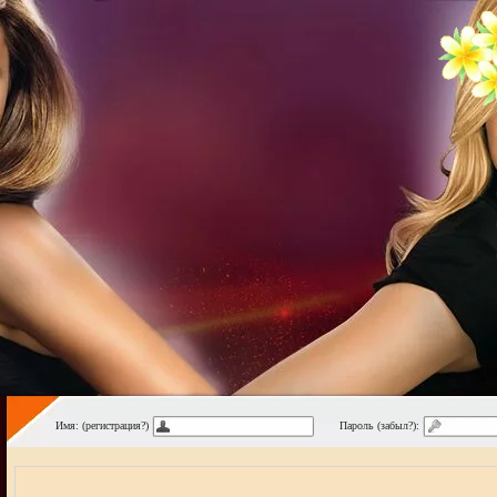
Имя: (регистрация?)
Пароль (забыл?):