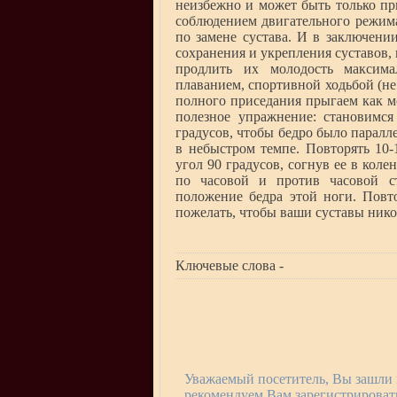
неизбежно и может быть только пр
соблюдением двигательного режима
по замене сустава. И в заключени
сохранения и укрепления суставов, 
продлить их молодость максима
плаванием, спортивной ходьбой (не
полного приседания прыгаем как мо
полезное упражнение: становимся
градусов, чтобы бедро было парал
в небыстром темпе. Повторять 10-
угол 90 градусов, согнув ее в кол
по часовой и против часовой с
положение бедра этой ноги. Повт
пожелать, чтобы ваши суставы ник
Ключевые слова -
Уважаемый посетитель, Вы зашли 
рекомендуем Вам зарегистрировать