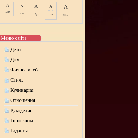
A
A
A
A
A
12px
14x
15px
16px
18px
Меню сайта
Дети
Дом
Фитнес клуб
Стиль
Кулинария
Отношения
Рукоделие
Гороскопы
Гадания