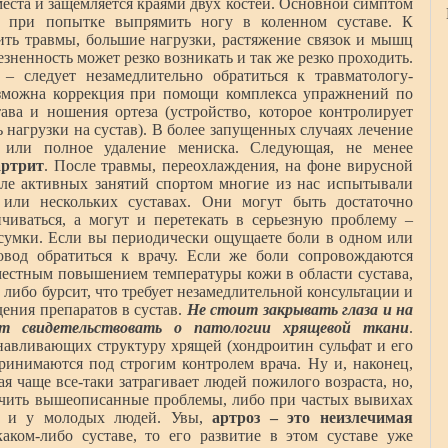
места и защемляется краями двух костей. Основной симптом
ь при попытке выпрямить ногу в коленном суставе. К
ть травмы, большие нагрузки, растяжение связок и мышц
зненность может резко возникать и так же резко проходить.
 – следует незамедлительно обратиться к травматологу-
озможна коррекция при помощи комплекса упражнений по
ава и ношения ортеза (устройство, которое контролирует
ь нагрузки на сустав). В более запущенных случаях лечение
е или полное удаление мениска. Следующая, не менее
артрит
. После травмы, переохлаждения, на фоне вирусной
ле активных занятий спортом многие из нас испытывали
или нескольких суставах. Они могут быть достаточно
чиваться, а могут и перетекать в серьезную проблему –
 сумки. Если вы периодически ощущаете боли в одном или
овод обратиться к врачу. Если же боли сопровождаются
местным повышением температуры кожи в области сустава,
т либо бурсит, что требует незамедлительной консультации и
ения препаратов в сустав.
Не стоит закрывать глаза и на
т свидетельствовать о патологии хрящевой ткани
.
анавливающих структуру хрящей (хондроитин сульфат и его
принимаются под строгим контролем врача. Ну и, наконец,
ая чаще все-таки затрагивает людей пожилого возраста, но,
ечить вышеописанные проблемы, либо при частых вывихах
ь и у молодых людей. Увы,
артроз – это неизлечимая
ком-либо суставе, то его развитие в этом суставе уже