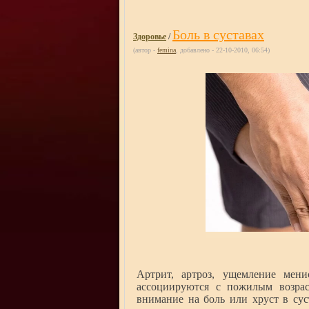
Боль в суставах
Здоровье
/
(автор -
femina
, добавлено - 22-10-2010, 06:54)
Артрит, артроз, ущемление мен
ассоциируются с пожилым возрас
внимание на боль или хруст в сус