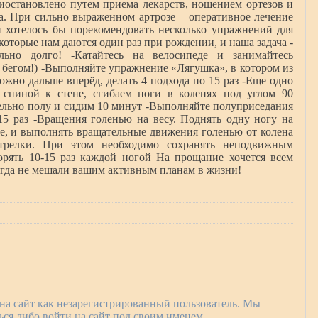
иостановлено путем приема лекарств, ношением ортезов и
. При сильно выраженном артрозе – оперативное лечение
и хотелось бы порекомендовать несколько упражнений для
которые нам даются один раз при рождении, и наша задача -
льно долго! -Катайтесь на велосипеде и занимайтесь
 бегом!) -Выполняйте упражнение «Лягушка», в котором из
жно дальше вперёд, делать 4 подхода по 15 раз -Еще одно
 спиной к стене, сгибаем ноги в коленях под углом 90
лельно полу и сидим 10 минут -Выполняйте полуприседания
15 раз -Вращения голенью на весу. Поднять одну ногу на
ене, и выполнять вращательные движения голенью от колена
трелки. При этом необходимо сохранять неподвижным
орять 10-15 раз каждой ногой На прощание хочется всем
огда не мешали вашим активным планам в жизни!
на сайт как незарегистрированный пользователь. Мы
ся либо войти на сайт под своим именем.