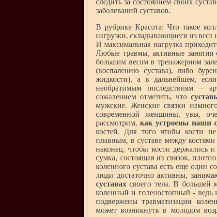
следить за состоянием своих сустав
заболеваний суставов.
В рубрике Красота: Что такое ко
нагрузки, складывающиеся из веса н
И максимальная нагрузка приходит
Любые травмы, активные занятия с
большим весом в тренажерном зале
(воспалению сустава), либо бур
жидкости), а в дальнейшем, есл
необратимым последствиям – арт
сожалением отметить, что
сустав
мужские. Женские связки намного
современной женщины, увы, оч
рассмотрим,
как устроены наши 
костей. Для того чтобы кости н
плавным, в суставе между костями 
наконец, чтобы кости держались и 
сумка, состоящая из связок, плот
коленного сустава есть еще один с
люди достаточно активны, занима
суставах
своего тела. В большей м
коленный и голеностопный - ведь 
подвержены травматизации колен
может возникнуть в молодом возр