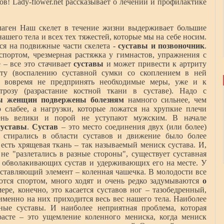
ов! Lady-flower.net рассказывает о лечении и профилактике
ллаген Наш скелет в течение жизни выдерживает большие
ашего тела и всех тех тяжестей, которые мы на себе носим.
ся на подвижные части скелета -
суставы и позвоночник
.
портом, чрезмерная растяжка у гимнастов, упражнения с
 – все это стачивает
суставы
и может привести к артриту
ситу (воспалению суставной сумки со скоплением в ней
и вовремя не предпринять необходимые меры, уже и к
розу (разрастание костной ткани в суставе). Надо с
ы женщин подвержены болезням
намного сильнее, чем
 слабее, а нагрузки, которые ложатся на хрупкие плечи
ень велики и порой не уступают мужским. В начале
суставы
.
Сустав
– это место соединения двух (или более)
е стирались в области суставов и движение было более
есть хрящевая ткань – так называемый мениск сустава. И,
не "разлетались в разные стороны", существует суставная
но обволакивающих сустав и удерживающих его на месте. У
оставляющий элемент – коленная чашечка. В молодости все
ются спортом, много ходят и очень редко задумываются
о
ере, конечно, это касается суставов ног – тазобедренный,
именно на них приходится весь вес нашего тела. Наиболее
ные суставы. И наиболее неприятная проблема, которая
асте – это ущемление коленного мениска, когда мениск