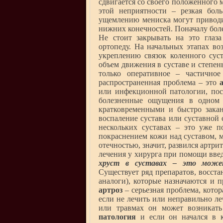
сдвигается со своего положенного 
этой неприятности – резкая бол
ущемлению мениска могут приводи
нижних конечностей. Поначалу боле
Не стоит закрывать на это глаза
ортопеду. На начальных этапах в
укреплению связок коленного суст
объем движения в суставе и степен
только оперативное – частично
распространенная проблема – это
или инфекционной патологии, пос
болезненные ощущения в одном 
кратковременными и быстро закан
воспаление сустава или суставной
нескольких суставах – это уже п
покраснением кожи над суставом, 
отечностью, значит, развился артри
лечения у хирурга при помощи введ
хруст в суставах – это може
Существует ряд препаратов, восст
аналоги), которые назначаются и 
артроз
– серьезная проблема, котор
если не лечить или неправильно л
или травмах он может возникат
патология
и если он начался в ка