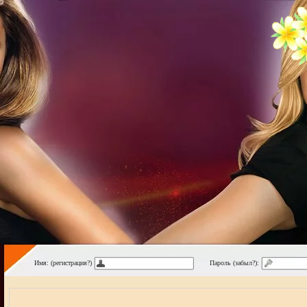
Имя: (регистрация?)
Пароль (забыл?):