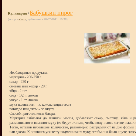
Бабушкин пирог
Кулинария
/
(автор -
admin
, добавлено - 28-07-2011, 19:38)
Необходимые продукты:
маргарин - 200-250 г
сахар - 220 г
сметана или кефир - 20 г
яйцо - 2 шт.
сода - 1/2 ч. ложки
уксус - 1 ст. ложка
мука пшеничная - по консистенции теста
повидло или джем - по вкусу
Способ приготовления блюда:
Маргарин взбивают до пышной массы, добавляют сахар, сметану, яйца и р
размешивают и всыпают муку (ее берут столько, чтобы получилось легкое, пласти
Тесто, оставив небольшое количество, равномерно распределяют на дне формы 
или джема. К оставшемуся тесту подмешивают муку, чтобы оно было круче, затем