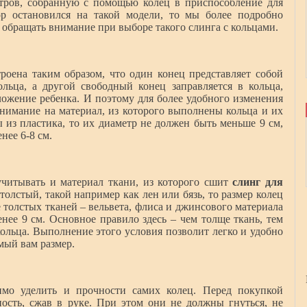
тров, собранную с помощью колец в приспособление для
 остановился на такой модели, то мы более подробно
о обращать внимание при выборе такого слинга с кольцами.
роена таким образом, что один конец представляет собой
льца, а другой свободный конец заправляется в кольца,
ложение ребенка. И поэтому для более удобного изменения
внимание на материал, из которого выполнены кольца и их
 из пластика, то их диаметр не должен быть меньше 9 см,
нее 6-8 см.
учитывать и материал ткани, из которого сшит
слинг для
толстый, такой например как лен или бязь, то размер колец
е толстых тканей – вельвета, флиса и джинсового материала
нее 9 см. Основное правило здесь – чем толще ткань, тем
льца. Выполнение этого условия позволит легко и удобно
мый вам размер.
имо уделить и прочности самих колец. Перед покупкой
ность, сжав в руке. При этом они не должны гнуться, не