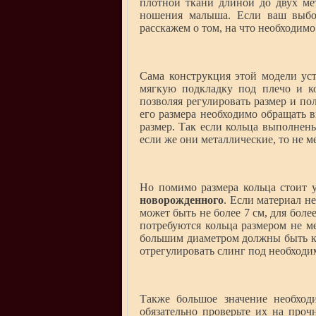
плотной ткани длиной до двух ме
ношения малыша. Если ваш выбор
расскажем о том, на что необходим
Сама конструкция этой модели уст
мягкую подкладку под плечо и ко
позволяя регулировать размер и по
его размера необходимо обращать 
размер. Так если кольца выполнены
если же они металлические, то не ме
Но помимо размера кольца стоит 
новорожденного
. Если материал не
может быть не более 7 см, для боле
потребуются кольца размером не ме
большим диаметром должны быть ко
отрегулировать слинг под необходи
Также большое значение необход
обязательно проверьте их на проч