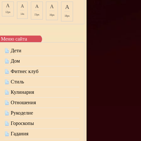
A
A
A
A
A
12px
14x
15px
16px
18px
Меню сайта
Дети
Дом
Фитнес клуб
Стиль
Кулинария
Отношения
Рукоделие
Гороскопы
Гадания