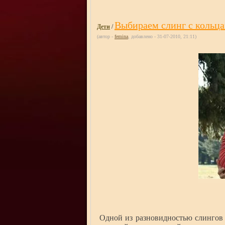
Выбираем слинг с кольц
Дети
/
(автор -
femina
, добавлено - 31-07-2010, 21:11)
Одной из разновидностью слингов 