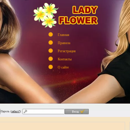
Главная
Правила
Регистрация
Контакты
О сайте
Пароль (
забыл?
):