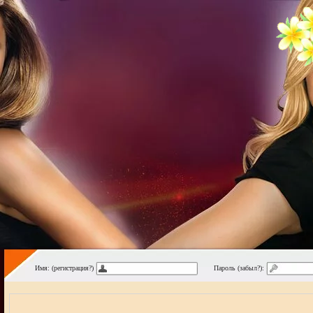
Имя: (регистрация?)
Пароль (забыл?):