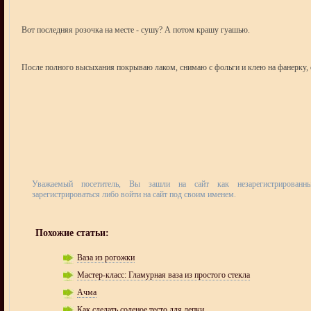
Вот последняя розочка на месте - сушу? А потом крашу гуашью.
После полного высыхания покрываю лаком, снимаю с фольги и клею на фанерку, 
Уважаемый посетитель, Вы зашли на сайт как незарегистрирован
зарегистрироваться либо войти на сайт под своим именем.
Похожие статьи:
Ваза из рогожки
Мастер-класс: Гламурная ваза из простого стекла
Ачма
Как сделать соленое тесто для лепки