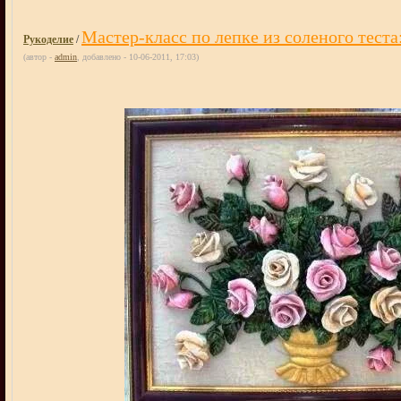
Мастер-класс по лепке из соленого теста
Рукоделие
/
(автор -
admin
, добавлено - 10-06-2011, 17:03)