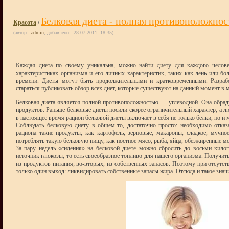
Белковая диета - полная противоположнос
Красота
/
(автор -
admin
, добавлено - 28-07-2011, 18:35)
Каждая диета по своему уникальна, можно найти диету для каждого челов
характеристиках организма и его личных характеристик, таких как лень или б
времени. Диеты могут быть продолжительными и кратковременными. Разраб
стараться публиковать обзор всех диет, которые существуют на данный момент в м
Белковая диета является полной противоположностью — углеводной. Она обраду
продуктов. Раньше белковые диеты носили скорее ограничительный характер, а лю
в настоящее время рацион белковой диеты включает в себя не только белки, но и 
Соблюдать белковую диету в общем-то, достаточно просто: необходимо отказа
рациона такие продукты, как картофель, зерновые, макароны, сладкое, мучно
потреблять такую белковую пищу, как постное мясо, рыба, яйца, обезжиренные 
За пару недель «сидения» на белковой диете можно сбросить до восьми кило
источник глюкозы, то есть своеобразное топливо для нашего организма. Получит
из продуктов питания; во-вторых, из собственных запасов. Поэтому при отсутст
только один выход: ликвидировать собственные запасы жира. Отсюда и такое знач