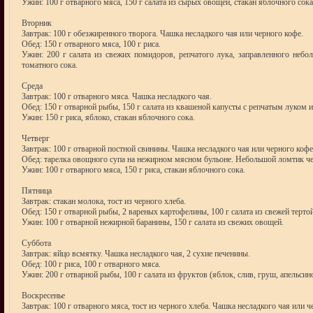
Ужин: 100 г отварного мяса, 150 г салата из сырых овощей, стакан яблочного сока
Вторник
Завтрак: 100 г обезжиренного творога. Чашка несладкого чая или черного кофе.
Обед: 150 г отварного мяса, 100 г риса.
Ужин: 200 г салата из свежих помидоров, репчатого лука, заправленного небо
томатного сока.
Среда
Завтрак: 100 г отварного мяса. Чашка несладкого чая.
Обед: 150 г отварной рыбы, 150 г салата из квашеной капусты с репчатым луком
Ужин: 150 г риса, яблоко, стакан яблочного сока.
Четверг
Завтрак: 100 г отварной постной свинины. Чашка несладкого чая или черного кофе
Обед: тарелка овощного супа на нежирном мясном бульоне. Небольшой ломтик че
Ужин: 100 г отварного мяса, 150 г риса, стакан яблочного сока.
Пятница
Завтрак: стакан молока, тост из черного хлеба.
Обед: 150 г отварной рыбы, 2 вареных картофелины, 100 г салата из свежей терт
Ужин: 100 г отварной нежирной баранины, 150 г салата из свежих овощей.
Суббота
Завтрак: яйцо всмятку. Чашка несладкого чая, 2 сухие печенины.
Обед: 100 г риса, 100 г отварного мяса.
Ужин: 200 г отварной рыбы, 100 г салата из фруктов (яблок, слив, груш, апельсин
Воскресенье
Завтрак: 100 г отварного мяса, тост из черного хлеба. Чашка несладкого чая или ч