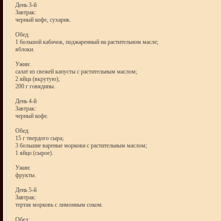
День 3-й
Завтрак:
черный кофе, сухарик.
Обед:
1 большой кабачок, поджаренный на растительном масле;
яблоки.
Ужин:
салат из свежей капусты с растительным маслом;
2 яйца (вкрутую);
200 г говядины.
День 4-й
Завтрак:
черный кофе.
Обед:
15 г твердого сыра;
3 большие вареные моркови с растительным маслом;
1 яйцо (сырое).
Ужин:
фрукты.
День 5-й
Завтрак:
тертая морковь с лимонным соком.
Обед: