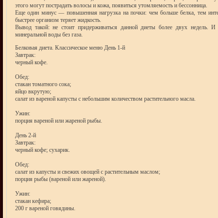
этого могут пострадать волосы и кожа, появиться утомляемость и бессонница.
Еще один минус — повышенная нагрузка на почки: чем больше белка, тем интен
быстрее организм теряет жидкость.
Вывод такой: не стоит придерживаться данной диеты более двух недель. И
минеральной воды без газа.
Белковая диета. Классическое меню День 1-й
Завтрак:
черный кофе.
Обед:
стакан томатного сока;
яйцо вкрутую;
салат из вареной капусты с небольшим количеством растительного масла.
Ужин:
порция вареной или жареной рыбы.
День 2-й
Завтрак:
черный кофе; сухарик.
Обед:
салат из капусты и свежих овощей с растительным маслом;
порция рыбы (вареной или жареной).
Ужин:
стакан кефира;
200 г вареной говядины.