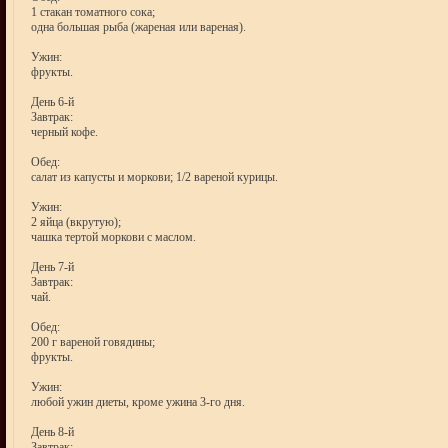
1 стакан томатного сока;
одна большая рыба (жареная или вареная).
Ужин:
фрукты.
День 6-й
Завтрак:
черный кофе.
Обед:
салат из капусты и моркови; 1/2 вареной курицы.
Ужин:
2 яйца (вкрутую);
чашка тертой моркови с маслом.
День 7-й
Завтрак:
чай.
Обед:
200 г вареной говядины;
фрукты.
Ужин:
любой ужин диеты, кроме ужина 3-го дня.
День 8-й
Завтрак: