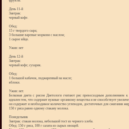
фрукты.
День 11-й
Завтрак:
черный кофе.
Обед:
15 г твердого сыра;
3 большие вареные моркови с маслом;
1 сырое яйцо.
Ужин: нет
День 12-й
Завтрак:
черный кофе; сухарик.
Обед:
1 большой кабачок, поджаренный на масле;
яблоки.
Ужин: нет.
Белковая диета с рисом Диетологи считают рис превосходным дополнением к 
идеален тем, что содержит нужные организму вещества и не способствует увелич
он содержит и необходимое количество углеводов, достаточных для сжигания жира
150 г риса равно одному стакану молока.
Понедельник
Завтрак: стакан молока, небольшой тост из черного хлеба.
Обед: 150 г риса, 100 г салата из сырых овощей.