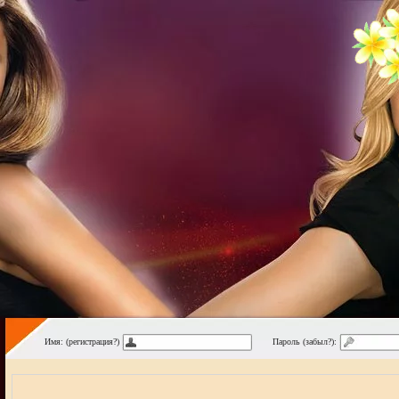
Имя: (регистрация?)
Пароль (забыл?):