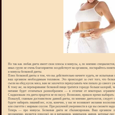
Но так как любая диета имеет свои плюсы и минусы, а, по мнению специалистов,
иных групп не очень благоприятно воздействует на организм, постарайтесь понять,
и минусы белковой диеты.
Плюс белковой диеты в том, что вы действительно начнете худеть, не испытывая 
ваш организм необходимым топливом. Это происходит за счет того, что белки
съели на обед кусок мяса, вам не захочется перекусывать чем попало до самого у
К тому же, на переваривание белковой пищи тратится гораздо больше калорий, че
питание будет отличаться разнообразием — в отличие от некоторых ограниче
Сладкоежкам эта диета придется не по вкусу. Возможно, пришло время выбирать 
Пожалуй, главным достоинством данной диеты, по мнению диетологов, следует сч
будете набирать лишний вес, если, конечно, у вас не возникнет желания воспол
или спагетти с жирным соусом. При разумной умеренности в еде вы сможете надол
Теперь — про минусы. Белковая диета не сбалансирована. Ваш организм л
несомненно, является плюсом), но и витаминов, минералов, жиров, которые ем