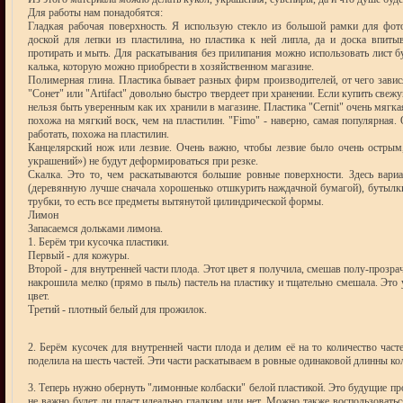
Для работы нам понадобятся:
Гладкая рабочая поверхность. Я использую стекло из большой рамки для фот
доской для лепки из пластилина, но пластика к ней липла, да и доска впитыв
протирать и мыть. Для раскатывания без прилипания можно использовать лист 
калька, которую можно приобрести в хозяйственном магазине.
Полимерная глина. Пластика бывает разных фирм производителей, от чего завися
"Сонет" или "Artifact" довольно быстро твердеет при хранении. Если купить свежу
нельзя быть уверенным как их хранили в магазине. Пластика "Cernit" очень мягк
похожа на мягкий воск, чем на пластилин. "Fimo" - наверно, самая популярная. 
работать, похожа на пластилин.
Канцелярский нож или лезвие. Очень важно, чтобы лезвие было очень острым,
украшений») не будут деформироваться при резке.
Скалка. Это то, чем раскатываются большие ровные поверхности. Здесь вари
(деревянную лучше сначала хорошенько отшкурить наждачной бумагой), бутылки,
трубки, то есть все предметы вытянутой цилиндрической формы.
Лимон
Запасаемся дольками лимона.
1. Берём три кусочка пластики.
Первый - для кожуры.
Второй - для внутренней части плода. Этот цвет я получила, смешав полу-прозра
накрошила мелко (прямо в пыль) пастель на пластику и тщательно смешала. Это
цвет.
Третий - плотный белый для прожилок.
2. Берём кусочек для внутренней части плода и делим её на то количество часте
поделила на шесть частей. Эти части раскатываем в ровные одинаковой длинны ко
3. Теперь нужно обернуть "лимонные колбаски" белой пластикой. Это будущие пр
не важно будет ли пласт идеально гладким или нет. Можно также воспользоватьс