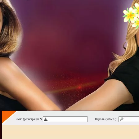
Имя: (регистрация?)
Пароль (забыл?):